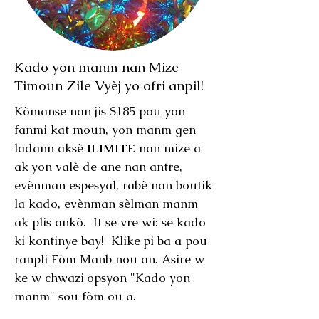
Kado yon manm nan Mize
Timoun Zile Vyèj yo ofri anpil!
Kòmanse nan jis $185 pou yon
fanmi kat moun, yon manm gen
ladann aksè
ILIMITE
nan mize a
ak
yon valè de ane nan antre,
evènman espesyal, rabè nan boutik
la kado, evènman sèlman manm
ak plis ankò. It se vre wi: se kado
ki kontinye bay! Klike
pi ba a pou
ranpli Fòm Manb nou an. Asire w
ke w chwazi
opsyon "Kado yon
manm" sou fòm ou a.