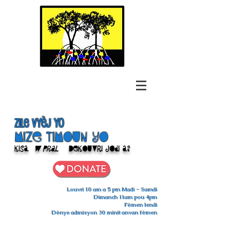
Zile Vyèj yo
Mize Timoun yo
Kisa
w pral
Dekouvri jodi a?
Louvri 10 am a 5 pm Madi - Samdi
Dimanch 11am pou 4pm
Fèmen lendi
Dènye admisyon 30 minit anvan fèmen