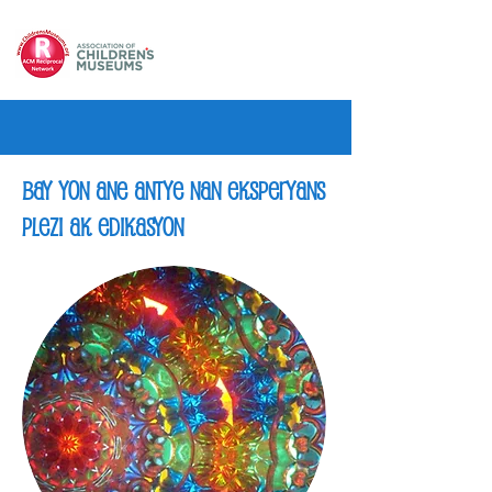
bay yon ane antye nan eksperyans
plezi ak edikasyon