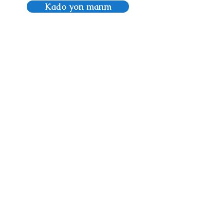
Kado yon manm
OPEN Tuesday - Saturday,
10am - 5pm Sunday, 11am -
4pm
(Last entry 1/2 hour before
closing)
*Closed Mondays
Mize Timoun zile Vyèj yo