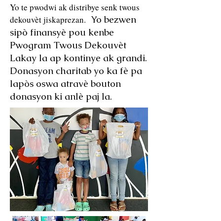
Yo te pwodwi ak distribye senk twous
Yo bezwen
dekouvèt jiskaprezan.
sipò finansyè pou kenbe
Pwogram Twous Dekouvèt
Lakay la ap kontinye ak grandi.
Donasyon charitab yo ka fè pa
lapòs oswa atravè bouton
donasyon ki anlè paj la.