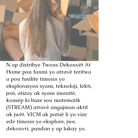
N ap distribye Twous Dekouvèt At
Home pou fanmi yo atravè teritwa
a pou fasilite timoun yo
eksplorasyon syans, teknoloji, lekti,
jeni, atizay ak syans imanitè,
konsèp ki baze sou matematik
(STREAM) atravè angajman aktif
ak jwèt. VICM
ak patnè li yo vize
ede timoun yo eksplore, jwe,
dekouvri, pandan y ap lakay yo.