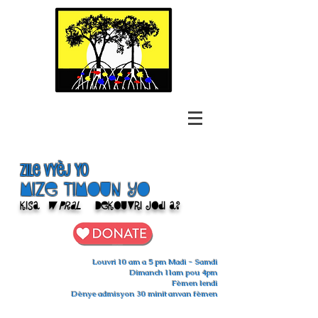
Zile Vyèj yo
Mize Timoun yo
Kisa
w pral
Dekouvri jodi a?
Louvri 10 am a 5 pm Madi - Samdi
Dimanch 11am pou 4pm
Fèmen lendi
Dènye admisyon 30 minit anvan fèmen