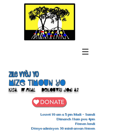
Zile Vyèj yo
Mize Timoun yo
Kisa
w pral
Dekouvri jodi a?
Louvri 10 am a 5 pm Madi - Samdi
Dimanch 11am pou 4pm
Fèmen lendi
Dènye admisyon 30 minit anvan fèmen