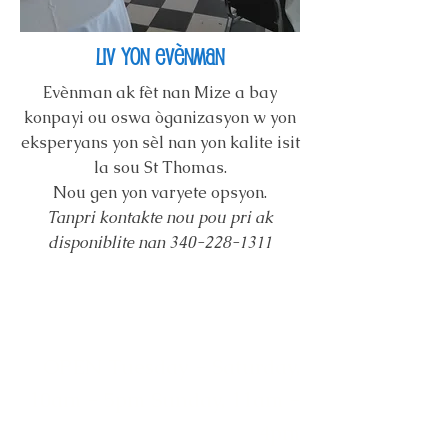
liv yon evènman
Evènman ak fèt nan Mize a bay
konpayi ou oswa òganizasyon w yon
eksperyans yon sèl nan yon kalite isit
la sou St Thomas.
Nou gen yon varyete opsyon.
Tanpri kontakte nou pou pri ak
disponiblite nan
340-228-1311
OPEN Tuesday - Saturday,
10am - 5pm Sunday, 11am -
4pm