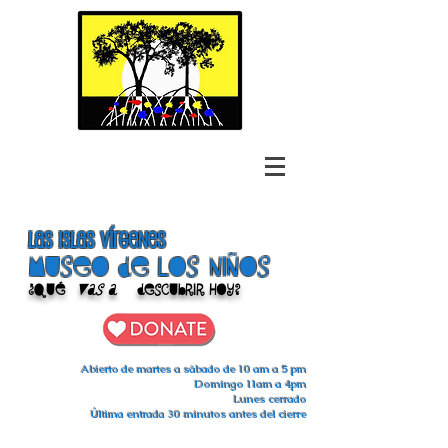
las islas vírgenes
Museo de los niños
¿Qué
vas a
descubrir hoy?
Abierto de martes a sábado de 10 am a 5 pm
Domingo 11am a 4pm
Lunes cerrado
Última entrada 30 minutos antes del cierre