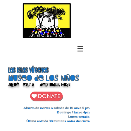
las islas vírgenes
Museo de los niños
¿Qué
vas a
descubrir hoy?
Abierto de martes a sábado de 10 am a 5 pm
Domingo 11am a 4pm
Lunes cerrado
Última entrada 30 minutos antes del cierre