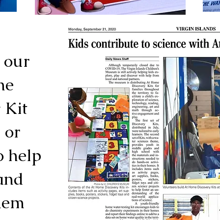
 our
me
 Kit
 or
o help
and
them