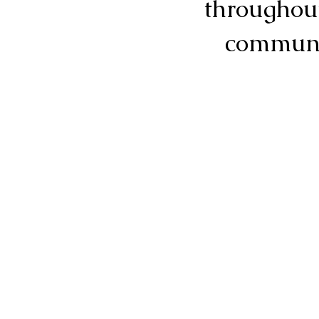
throughou
communi
Museo de los Niños de l
Apartado postal 304457
Santo Tomás, VI 00803