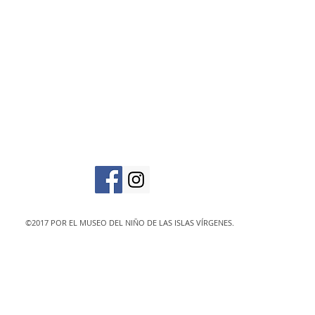
vic
The Virgin Islands C
designated 501(c)
©2017 POR EL MUSEO DEL NIÑO DE LAS ISLAS VÍRGENES.