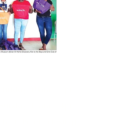
aturday, 10am - 5pm
Sunday, 11am - 4pm
 hour before closing)