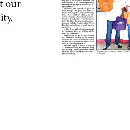
t our
ty.
as Islas Vírgenes
OPEN Tuesday - S
(Last entry 1/2