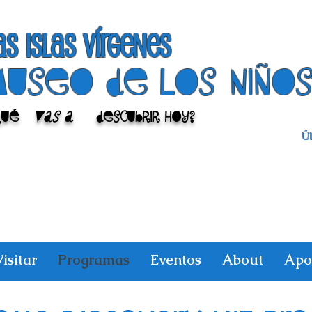
as islas vírgenes
Museo de los niño
Qué
vas a
descubrir hoy?
Úl
isitar
Programas
Eventos
About
Apo