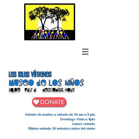
las islas vírgenes
Museo de los niños
¿Qué
vas a
descubrir hoy?
Abierto de martes a sábado de 10 am a 5 pm
Domingo 11am a 4pm
Lunes cerrado
Última entrada 30 minutos antes del cierre