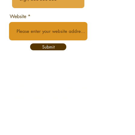
Website
Submit
OPEN Tuesday - Saturday,
10am - 5pm Sunday, 11am -
4pm
(Last entry 1/2 hour before
closing)