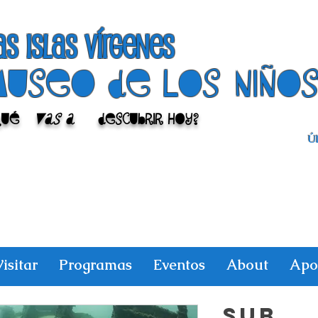
as islas vírgenes
Museo de los niño
Qué
vas a
descubrir hoy?
Úl
isitar
Programas
Eventos
About
Apo
SUB