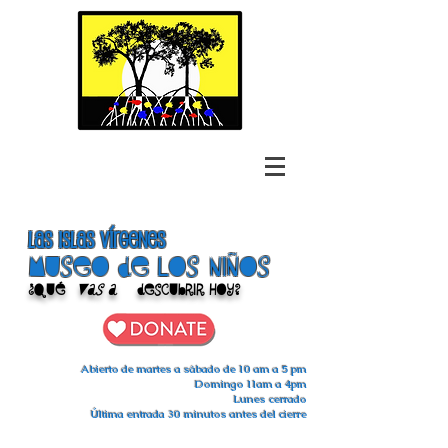
las islas vírgenes
Museo de los niños
¿Qué
vas a
descubrir hoy?
Abierto de martes a sábado de 10 am a 5 pm
Domingo 11am a 4pm
Lunes cerrado
Última entrada 30 minutos antes del cierre