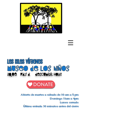
las islas vírgenes
Museo de los niños
¿Qué
vas a
descubrir hoy?
Abierto de martes a sábado de 10 am a 5 pm
Domingo 11am a 4pm
Lunes cerrado
Última entrada 30 minutos antes del cierre