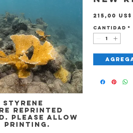
215,00 US$
Cantidad
*
Agrega
, Styrene
re reprinted
d. Please allow
r printing.