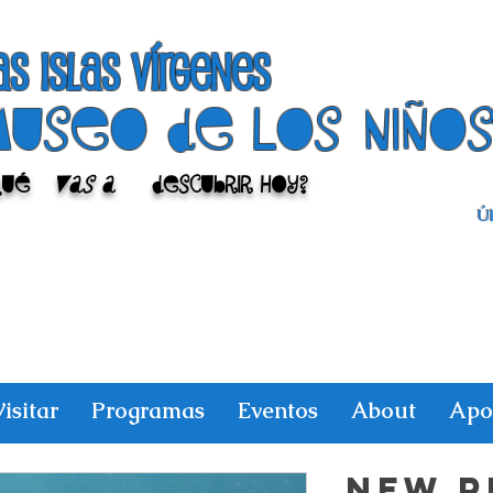
as islas vírgenes
Museo de los niño
Qué
vas a
descubrir hoy?
Úl
isitar
Programas
Eventos
About
Apo
NEW R