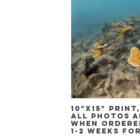
10"x15" Print
All photos a
when ordere
1-2 weeks fo