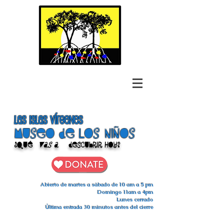
las islas vírgenes
Museo de los niños
¿Qué
vas a
descubrir hoy?
Abierto de martes a sábado de 10 am a 5 pm
Domingo 11am a 4pm
Lunes cerrado
Última entrada 30 minutos antes del cierre