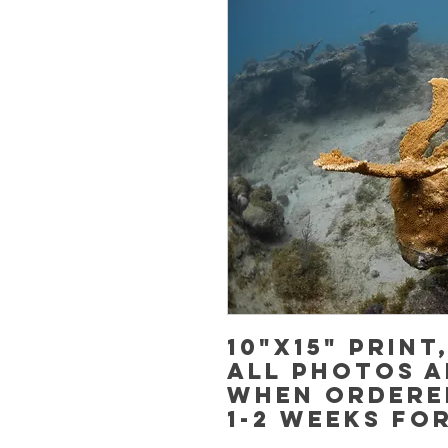
10"x15" Print
All photos a
when ordere
1-2 weeks fo