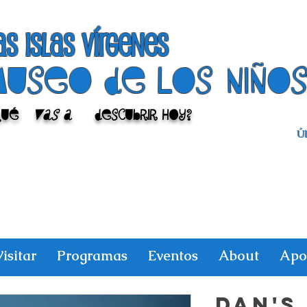
as islas vírgenes
Museo de los niño
Qué
vas a
descubrir hoy?
Úl
isitar
Programas
Eventos
About
Apo
DAN'S