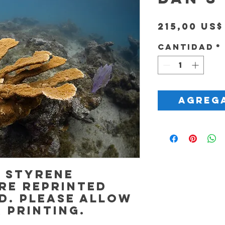
215,00 US$
Cantidad
*
Agrega
, Styrene
re reprinted
d. Please allow
r printing.