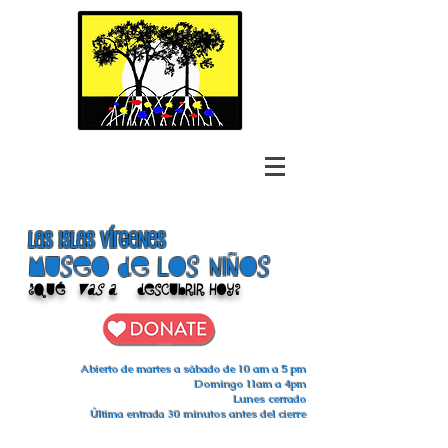
las islas vírgenes
Museo de los niños
¿Qué
vas a
descubrir hoy?
Abierto de martes a sábado de 10 am a 5 pm
Domingo 11am a 4pm
Lunes cerrado
Última entrada 30 minutos antes del cierre