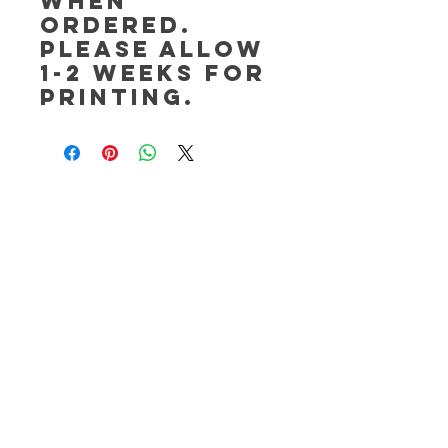
when
ordered.
Please allow
1-2 weeks for
printing.
OPEN Tuesday - Saturday,
10am - 5pm Sunday, 11am -
4pm
(Last entry 1/2 hour before
closing)
*Closed Mondays
Museo de los Niños de
las Islas Vírgenes